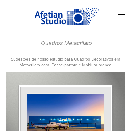
 Quadros Metacrilato
Sugestões de nosso estúdio para Quadros Decorativos em
Metacrilato com Passe-partout e Moldura branca